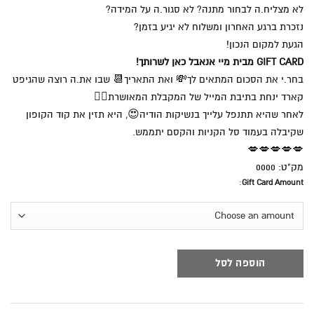
לא מצליח.ה לבחור מתנה? לא סגור.ה על המידה?
נזכרת ברגע האחרון ומשלוח לא יגיע בזמן?
הגעת למקום הנכון!
GIFT CARD מבית מיי אנאבל כאן לשרותך!
בחר.י את הסכום המתאים לך💸 ואת התאריך📆 שבו את.ה רוצה שהגיפט
קארד ינחת בתיבת המייל של המקבלת המאושרת💁‍♀️
לאחר שהיא תתנפל עלייך בנשיקות הודיה😍, היא תזין את קוד הקופון
שקיבלה בעמוד סל הקניות והקסם יתממש.
💋💋💋💋💋
מק"ט: 0000
:
Gift Card Amount
הוספה לסל