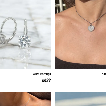
ור
RARE Earrings
199
₪