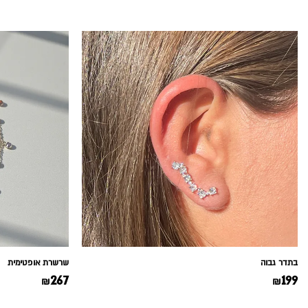
בתדר גבוה
שרשרת אופטימית
267
199
₪
₪