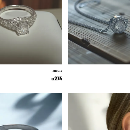
כובשת
274
₪