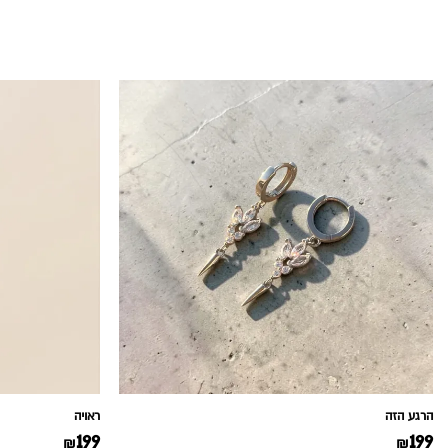
הרגע הזה
ראויה
199
199
₪
₪