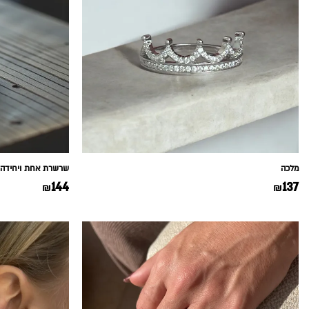
מלכה
שרשרת אחת ויחידה
144
137
₪
₪