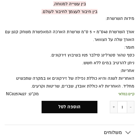
בין עשייה למנוחה,
בין חיבור לעצמך לחיבור לעולם.
מידות השרשרת:
אורך השרשרת 40ס"מ + 5 ס"מ שרשרת הארכה המאפשרת משחק קטן עם
האורך שלה על הצוואר.
חומר:
כסף טהור סטרלינג סילבר 925 בשיבוץ זירקונים.
ניתן להרטיב במים ללא חשש.
אחריות:
האחריות לשנה והיא כוללת נפילה של זירקונים או במקרה שתכשיט
מחליד. האחריות לא כוללת אובדן, שברים, שריטות וקרעים.
מק"ט: NC02574127
קיים במלאי
כמות של מאוזנת
הוספה לסל
משלוחים