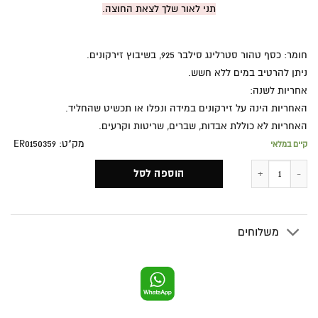
תני לאור שלך לצאת החוצה.
חומר: כסף טהור סטרלינג סילבר 925, בשיבוץ זירקונים.
ניתן להרטיב במים ללא חשש.
אחריות לשנה:
האחריות הינה על זירקונים במידה ונפלו או תכשיט שהחליד.
האחריות לא כוללת אבדות, שברים, שריטות וקרעים.
מק"ט: ER0150359
קיים במלאי
כמות של עגילי מפזרת אור
הוספה לסל
משלוחים