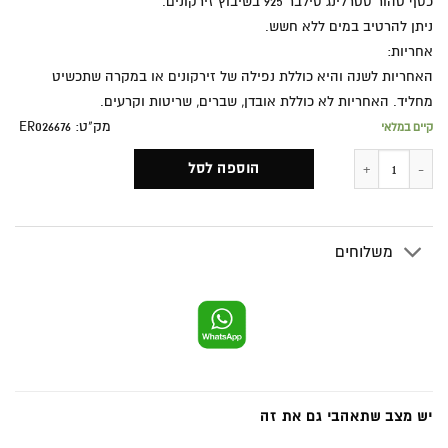
כסף טהור סטרלינג סילבר 925 בשיבוץ זירקונים.
ניתן להרטיב במים ללא חשש.
אחריות:
האחריות לשנה והיא כוללת נפילה של זירקונים או במקרה שתכשיט
מחליד. האחריות לא כוללת אובדן, שברים, שריטות וקרעים.
מק"ט: ER026676
קיים במלאי
כמות של מכוונת גבוה
הוספה לסל
משלוחים
יש מצב שתאהבי גם את זה