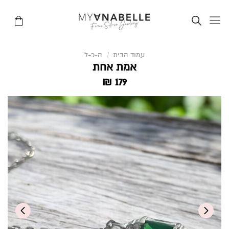
Ski
t
conten
עמוד הבית
/
ה-כ-ל
אמת אחת
₪
179