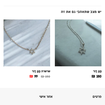
יש מצב שתאהבי גם את זה
מָגֵן דָּוִד
שרשרת מָגֵן דָּוִד
המחיר
המחיר
₪
99
₪
180
₪
180
המקורי
הנוכחי
היה:
הוא:
99 ₪.
180 ₪.
פרטים
אזור אישי