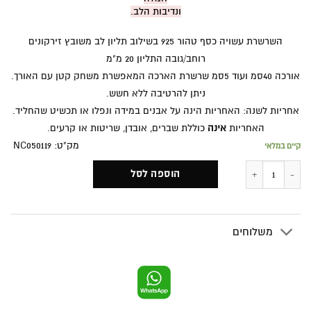
ונדיבות הלב.
השרשרת עשויה כסף טהור 925 בשילוב תליון לב משובץ זירקונים
רוחב/גובה התליון 20 מ"מ
אורכה 40סמ ועוד 5סמ שרשרת הארכה המאפשרת משחק קטן עם האורך.
ניתן להרטיבה ללא חשש.
אחריות לשנה: האחריות הינה על אבנים במידה ונפלו או תכשיט שהחליד.
האחריות
אינה
כוללת שברים, אובדן, שריטות או קרעים.
מק"ט: NC050119
קיים במלאי
כמות של שפת האהבה
הוספה לסל
משלוחים