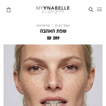
Ski
t
conten
עמוד הבית
/
שרשראות
שפת האהבה
₪
289