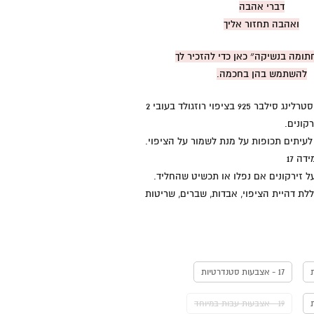
דברי אהבה
ואהבה תחזור אליך
ומה בנשיקה״ כאן כדי להזכיר לך
להשתמש בהן בחכמה.
חומר: כסף טהור סטרלינג סילבר 925 בציפוי רוזגולד בעובי 2
קונים.
לעיתים תכופות על מנת לשמור על הציפוי.
דה 17
ל זירקונים אם נפלו או תכשיט שהחליד.
לת דהיית הציפוי, אבדות, שברים, שריטות
17 - אצבעות סטנדרטיות
19 - אצבעות עבות במיוחד