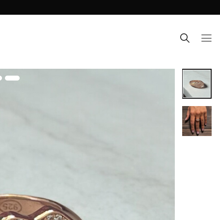
Ski
t
conten