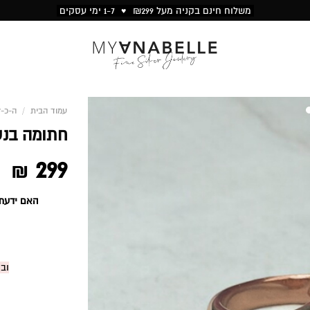
משלוח חינם בקניה מעל ₪299 ♥ 1-7 ימי עסקים
עמוד הבית
/
ה-כ-ל
1
2
חתומה בנ
299
₪
האם ידעת
וב