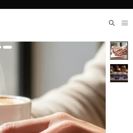
Ski
t
conten