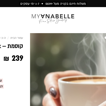
משלוח חינם בקניה מעל ₪299 ♥ 1-7 ימי עסקים
עמוד הבית
/
ה-כ-ל
1
2
קוסמת – Pink
239
₪
טבעת LE
לכו