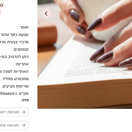
כש
ע
חומר:
קטנטנים.
ניתן להרטיב במי
אחריות:
האחריות לשנה וה
שתכשיט מחליד. ה
שריטות וקרעים.
מק"ט: RI040137-1
מידה
:
16 - אצבעות דקות
18 - אצבעות עבות