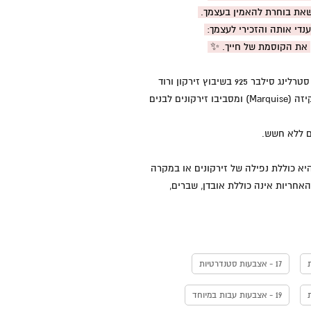
את בוחרת להאמין בעצמך.
נדי אותה והזכירי לעצמך:
את הקוסמת של חייך. ✨
טבעת כסף טהור סטרלינג סילבר 925 בשיבוץ זירקון ורוד
מרכזי בצורת מרקיזה (Marquise) ומסביבו זירקונים לבנים
ם ללא חשש.
יא כוללת נפילה של זירקונים או במקרה
אחריות אינה כוללת אובדן, שברים,
17 - אצבעות סטנדרטיות
19 - אצבעות עבות במיוחד