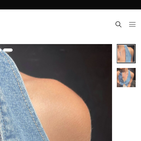
Ski
t
conten