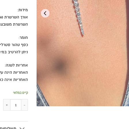
מידות:
אורך השרשרת 40 ס"מ פלוס 5 ס"מ שרשרת הארכה.
השרשרת משובצת ב
חומר:
כסף טהור סטרלינג סילבר 925 ו
ניתן להרטיב במי
אחריות לשנה:
האחריות הינה על
האחריות אינה כו
קיים במלאי
משלוחים