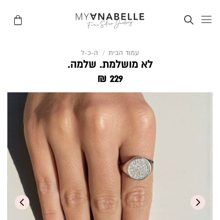
Ski
t
conten
עמוד הבית
/
ה-כ-ל
לא מושלמת. שלמה.
₪
229