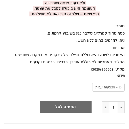
ולא בעוד פסגה שנכבשה.
העוצמה היא ביכולת לקבל את עצמך,
כפי שאת – שלמה גם כשאת לא מושלמת.
חומר:
כסף טהור סטרלינג סילבר 925 בשיבוץ זירקונים.
ניתן להרטיב במים ללא חשש.
אחריות:
האחריות לשנה והיא כוללת נפילה של זירקונים או במקרה שתכשיט
מחליד. האחריות לא כוללת אובדן, שברים, שריטות וקרעים.
מק"ט: RI0286650502
מידה
:
18 - אצבעות עבות
כמות של לא מושלמת. שלמה.
הוספה לסל