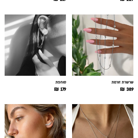
שרשרת זורמת
סוחפת
₪
179
₪
389