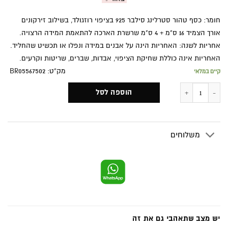
חומר: כסף טהור סטרלינג סילבר 925 בציפוי רוזגולד, בשילוב זירקונים
אורך הצמיד 16 ס"מ + 4 ס"מ שרשרת הארכה להתאמת המידה הרצויה.
אחריות לשנה: האחריות הינה על אבנים במידה ונפלו או תכשיט שהחליד.
האחריות אינה כוללת שחיקת הציפוי, אבדות, שברים, שריטות וקרעים.
מק"ט: BR05567502
קיים במלאי
כמות של צמיד נגיעות אור
הוספה לסל
משלוחים
יש מצב שתאהבי גם את זה