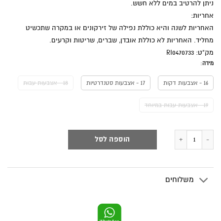
ניתן להרטיב במים ללא חשש.
אחריות:
האחריות לשנה והיא כוללת נפילה של זירקונים או במקרה שתכשיט
מחליד. האחריות לא כוללת אובדן, שברים, שריטות וקרעים.
מק"ט: RI0470733
מידה
:
16 - אצבעות דקות
17 - אצבעות סטנדרטיות
18 - אצבעות עבות
19 - אצבעות עבות במיוחד
כמות של טבעת NEVER ENDING STORY בריבוע
הוספה לסל
משלוחים