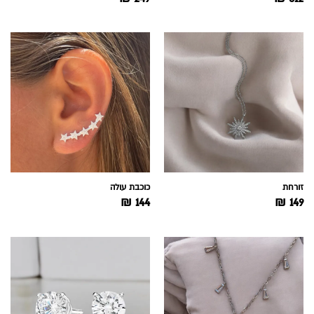
זורחת
כוכבת עולה
₪
144
₪
149