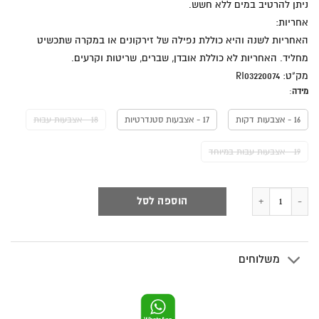
ניתן להרטיב במים ללא חשש.
אחריות:
האחריות לשנה והיא כוללת נפילה של זירקונים או במקרה שתכשיט
מחליד. האחריות לא כוללת אובדן, שברים, שריטות וקרעים.
מק"ט: RI03220074
מידה
:
16 - אצבעות דקות
17 - אצבעות סטנדרטיות
18 - אצבעות עבות
19 - אצבעות עבות במיוחד
כמות של טבעת NEVER ENDING STORY באגט
הוספה לסל
משלוחים