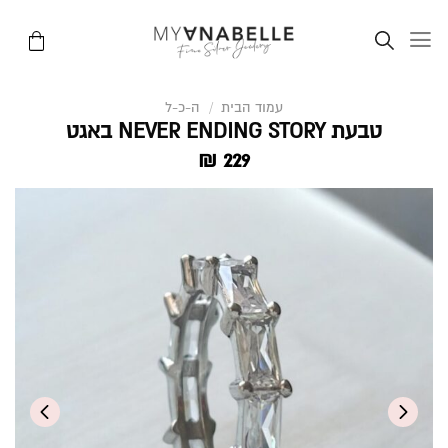
Ski
t
conten
עמוד הבית
/
ה-כ-ל
טבעת NEVER ENDING STORY באגט
₪
229